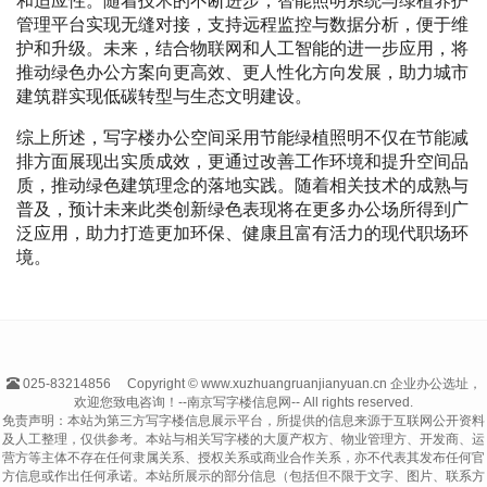
和适应性。随着技术的不断进步，智能照明系统与绿植养护
管理平台实现无缝对接，支持远程监控与数据分析，便于维
护和升级。未来，结合物联网和人工智能的进一步应用，将
推动绿色办公方案向更高效、更人性化方向发展，助力城市
建筑群实现低碳转型与生态文明建设。
综上所述，写字楼办公空间采用节能绿植照明不仅在节能减
排方面展现出实质成效，更通过改善工作环境和提升空间品
质，推动绿色建筑理念的落地实践。随着相关技术的成熟与
普及，预计未来此类创新绿色表现将在更多办公场所得到广
泛应用，助力打造更加环保、健康且富有活力的现代职场环
境。
025-83214856
Copyright © www.xuzhuangruanjianyuan.cn 企业办公选址，
欢迎您致电咨询！--南京写字楼信息网-- All rights reserved.
免责声明：本站为第三方写字楼信息展示平台，所提供的信息来源于互联网公开资料
及人工整理，仅供参考。本站与相关写字楼的大厦产权方、物业管理方、开发商、运
营方等主体不存在任何隶属关系、授权关系或商业合作关系，亦不代表其发布任何官
方信息或作出任何承诺。本站所展示的部分信息（包括但不限于文字、图片、联系方