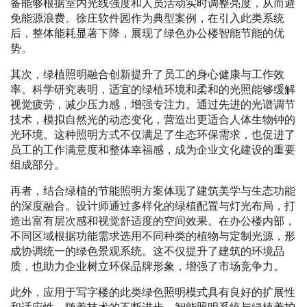
备能够根据室内光线强度和人员活动实时调整亮度，从而避
免能源浪费。徐庄软件园作为典型案例，在引入此类系统
后，整体能耗显著下降，展现了绿色办公楼智能节能的优
势。
其次，绿植照明融合创新提升了员工的身心健康与工作效
率。科学研究表明，适宜的绿植环境和柔和的光照能够缓解
视觉疲劳，减少压力感，增强专注力。通过先进的光谱调节
技术，模拟自然光的动态变化，营造出更适合人体生物钟的
光环境。这种照明方式不仅满足了生态环保需求，也促进了
员工的工作满意度和整体幸福感，成为企业文化建设的重要
组成部分。
再者，结合绿植的节能照明方案体现了建筑美学与生态功能
的深度融合。设计师通过多样化的绿植配置与灯光布局，打
造出富有层次感和视觉舒适度的空间效果。在办公楼内部，
不同区域根据功能需求选用不同种类的植物与定制光源，形
成协调统一的绿色景观系统。这不仅提升了建筑的环境品
质，也助力企业树立环保品牌形象，增强了市场竞争力。
此外，应用于写字楼的此类绿色照明模式具有良好的扩展性